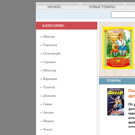
КАТЕГОРИИ:
Шмелев
Платонов
Островский
Середин
Шекспир
Карамзин
ТОВАРЫ
Толстой
По
др
Донцова
200
Семен
От 
00
дале
Атилов
маг
отч
Иванов
воо
неп
Чехов
Шек