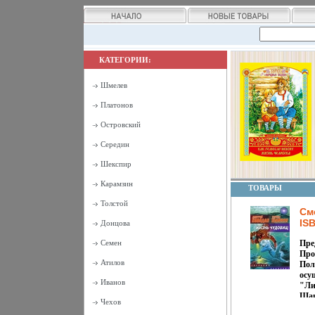
КАТЕГОРИИ:
Шмелев
Платонов
Островский
Середин
Шекспир
Карамзин
ТОВАРЫ
Толстой
См
ISB
Донцова
057
Семен
Пре
006
Про
69
Атилов
Пол
осу
Иванов
"Ли
Шаи
Чехов
Сме