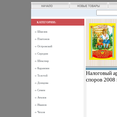
КАТЕГОРИИ:
Шмелев
Платонов
Островский
Середин
Шекспир
Карамзин
Налоговый а
Толстой
споров 2008 
Донцова
Семен
Атилов
Иванов
Чехов