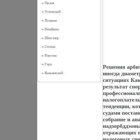
Орлов
Успенский
Пушкин
Назайкин
Шмоллер
Степан
Власова
Гэри
Решения арби
иногда диаме
Ковалевский
ситуациях Ка
результат спо
профессионали
налогоплател
тенденции, к
судами постан
собрание и ан
надзорбддэоны
отражающих о
налоговых сп