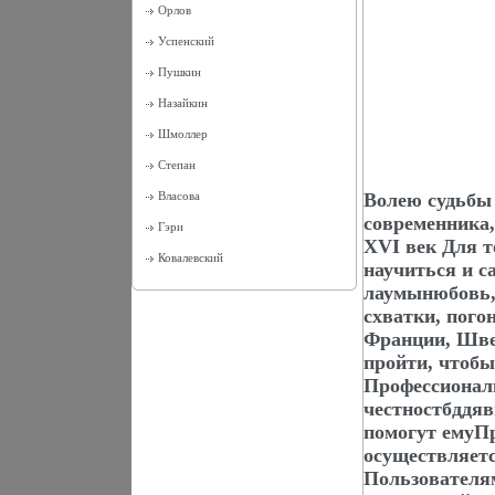
Орлов
Успенский
Пушкин
Назайкин
Шмоллер
Степан
Власова
Волею судьбы
современника,
Гэри
XVI век Для т
Ковалевский
научиться и с
лаумынюбовь,
схватки, пого
Франции, Швец
пройти, чтобы
Профессиональ
честностбддяв
помогут емуП
осуществляет
Пользователя