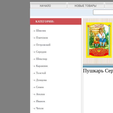
КАТЕГОРИИ:
Шмелев
Платонов
Островский
Середин
Шекспир
Карамзин
Пушкарь Сери
Толстой
Донцова
Семен
Атилов
Иванов
Чехов