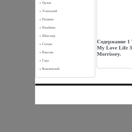
Орлов
Успенский
Пушкин
Назайкин
Шмоллер
Содержание 1 T
Степан
My Love Life 
Власова
Morrissey.
Гэри
Ковалевский