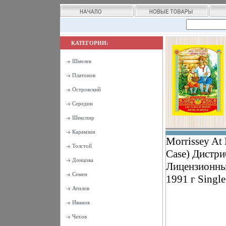
КАТЕГОРИИ:
Шмелев
Платонов
Островский
Середин
Шекспир
Карамзин
Morrissey At
Толстой
Case) Дистри
Донцова
Лицензионны
Семен
1991 г Singl
Атилов
Иванов
Чехов