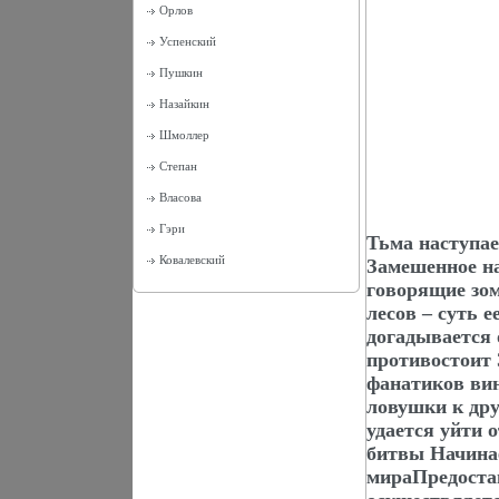
Орлов
Успенский
Пушкин
Назайкин
Шмоллер
Степан
Власова
Гэри
Тьма наступае
Ковалевский
Замешенное на
говорящие зо
лесов – суть 
догадывается 
противостоит
фанатиков вин
ловушки к др
удается уйти 
битвы Начина
мираПредоста