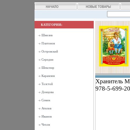
КАТЕГОРИИ:
Шмелев
Платонов
Островский
Середин
Шекспир
Карамзин
Хранитель М
Толстой
978-5-699-20
Донцова
Семен
Атилов
Иванов
Чехов