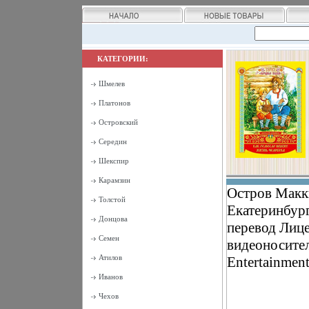
КАТЕГОРИИ:
Шмелев
Платонов
Островский
Середин
Шекспир
Карамзин
Остров Макк
Толстой
Екатеринбург
Донцова
перевод Лиц
Семен
видеоносител
Атилов
Entertainmen
Иванов
Чехов