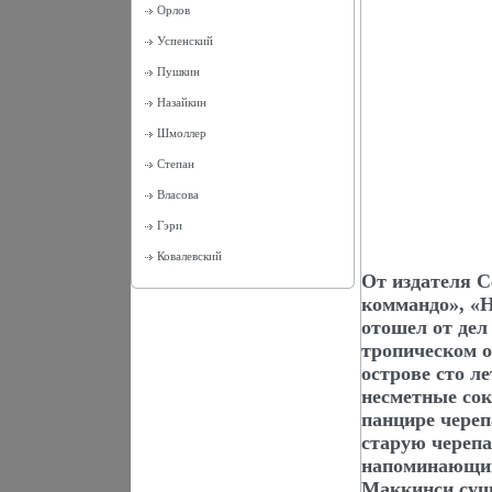
Орлов
Успенский
Пушкин
Назайкин
Шмоллер
Степан
Власова
Гэри
Ковалевский
От издателя С
коммандо», «Н
отошел от дел
тропическом о
острове сто л
несметные сок
панцире череп
старую черепа
напоминающий 
Маккинси суще