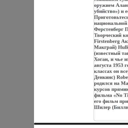
оружием Аланс
убийство») и 
Приготовьтесь
национальной 
Фeрстенберг 
Творческий к
Firstenberg А
Макграй) Hulk
(известный та
Хоган, и чье 
августа 1953 
классах он вс
Денкинс) Robe
родился на Ма
курсов прями
фильма «No Ti
его фильм при
Шилер (Билли