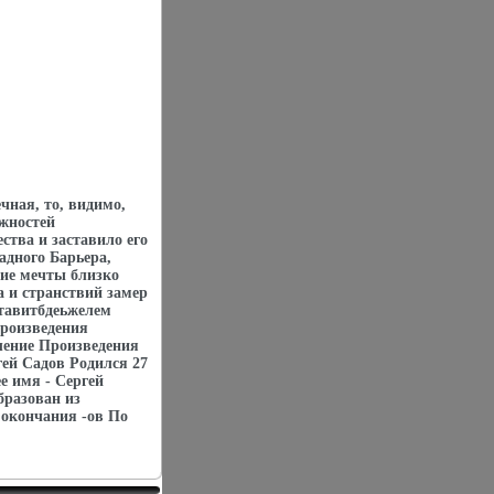
чная, то, видимо,
жностей
ства и заставило его
адного Барьера,
ие мечты близко
 и странствий замер
ставитбдеьжелем
Произведения
ление Произведения
ей Садов Родился 27
е имя - Сергей
бразован из
 окончания -ов По