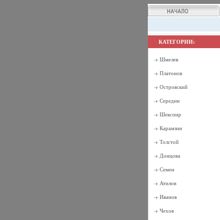
КАТЕГОРИИ:
Шмелев
Платонов
Островский
Середин
Шекспир
Карамзин
Толстой
Донцова
Семен
Атилов
Иванов
Чехов