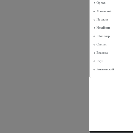
Орлов
Успенский
Пушкин
Назайкин
Шмоллер
Степан
Власова
Гэри
Ковалевский