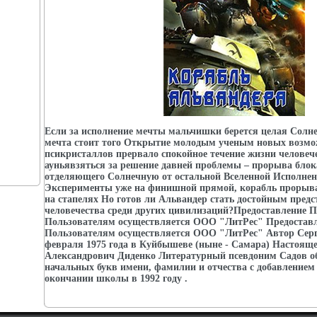
Если за исполнение мечты мальчишки берется целая Солне
мечта стоит того Открытие молодым ученым новых возмо
псикристаллов прервало спокойное течение жизни человече
ауньявзяться за решение давней проблемы – прорыва блок
отделяющего Солнечную от остальной Вселенной Исполнен
Эксперименты уже на финишной прямой, корабль прорыва
на стапелях Но готов ли Альвандер стать достойным пред
человечества среди других цивилизаций?Предоставление 
Пользователям осуществляется ООО "ЛитРес" Предостав
Пользователям осуществляется ООО "ЛитРес" Автор Серг
февраля 1975 года в Куйбышеве (ныне - Самара) Настояще
Александрович Диденко Литературный псевдоним Садов о
начальных букв имени, фамилии и отчества с добавлением
окончании школы в 1992 году .