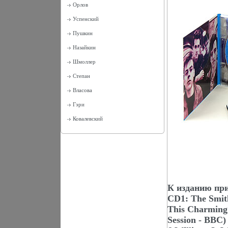
Орлов
Успенский
Пушкин
Назайкин
Шмоллер
Степан
Власова
Гэри
Ковалевский
К изданию при
CD1: The Smit
This Charming 
Session - BBC)