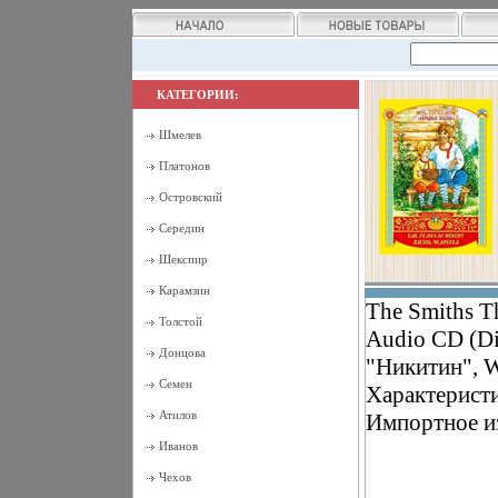
КАТЕГОРИИ:
Шмелев
Платонов
Островский
Середин
Шекспир
Карамзин
The Smiths T
Толстой
Audio CD (D
Донцова
"Никитин", 
Семен
Характеристи
Атилов
Импортное и
Иванов
Чехов