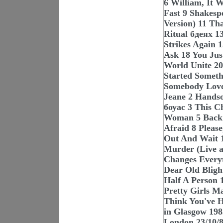
6 William, It 
Fast 9 Shakesp
Version) 11 Th
Ritual бдеях 1
Strikes Again 
Ask 18 You Jus
World Unite 20
Started Someth
Somebody Love
Jeane 2 Handso
боуас 3 This 
Woman 5 Back 
Afraid 8 Pleas
Out And Wait 1
Murder (Live a
Changes Everyt
Dear Old Bligh
Half A Person 
Pretty Girls M
Think You've H
in Glasgow 198
London 23/10/