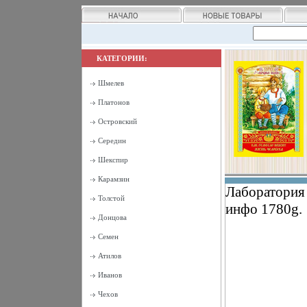
КАТЕГОРИИ:
Шмелев
Платонов
Островский
Середин
Шекспир
Карамзин
Лаборатория
Толстой
инфо 1780g.
Донцова
Семен
Атилов
Иванов
Чехов