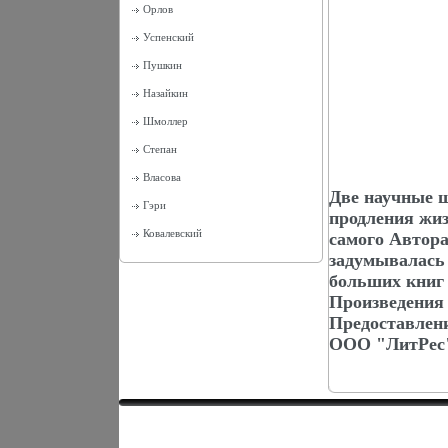
Орлов
Успенский
Пушкин
Назайкин
Шмоллер
Степан
Власова
Две научные ш
Гэри
продления жи
Ковалевский
самого Автора
задумывалась 
больших книг
Произведения
Предоставлен
ООО "ЛитРес