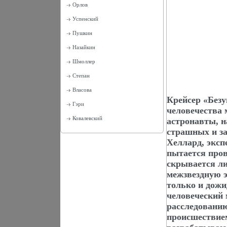
Орлов
Успенский
Пушкин
Назайкин
Шмоллер
Степан
Власова
Крейсер «Безу
Гэри
человечества 
Ковалевский
астронавты, н
страшных и з
Хеллард, эксп
пытается пров
скрывается ли
межзвездную э
только и дож
человеческий
расследованию
происшествием