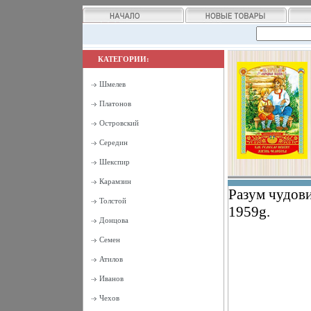
КАТЕГОРИИ:
Шмелев
Платонов
Островский
Середин
Шекспир
Карамзин
Разум чудов
Толстой
1959g.
Донцова
Семен
Атилов
Иванов
Чехов