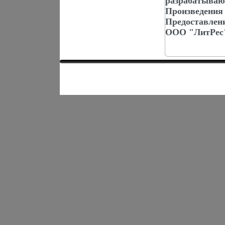
разрабатываю
Произведения
Предоставлен
ООО "ЛитРес"