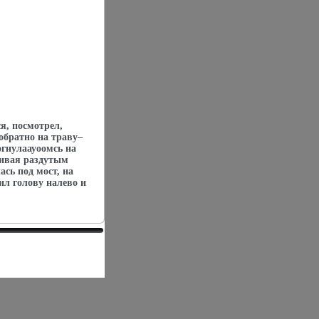
я, посмотрел,
обратно на траву–
огнулаауоомсь на
гивая раздутым
сь под мост, на
ил голову налево и