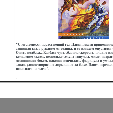
"С юга донесся нарастающий гул Павел нехотя приподнялс
защищая глаза рукавом от солнца, и со вздохом опустился 
Опять колбаса…Колбаса чуть сбавила скорость, плавно из
кольцевом съезде, несколько секунд тянулась мимо, подра
лоснящимся боком, наконец кончилась, фыркнула и умчала
запад, удовлетворненно дорыкивая да басах Павел перевал
покосился на часы".