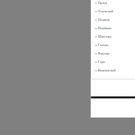
Орлов
Успенский
Пушкин
Назайкин
Шмоллер
Степан
Власова
Гэри
Ковалевский