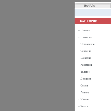
КАТЕГОРИИ:
Шмелев
Платонов
Островский
Середин
Шекспир
Карамзин
Толстой
Донцова
Семен
Атилов
Иванов
Чехов