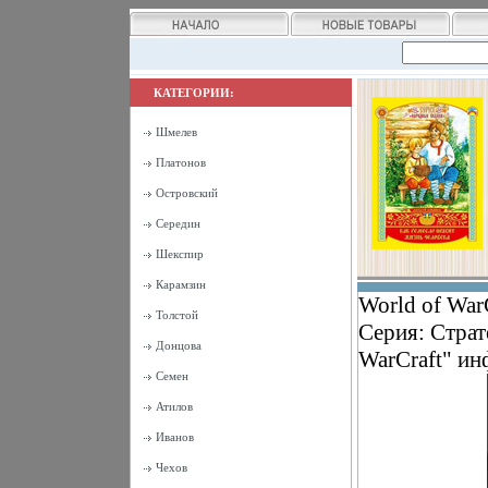
КАТЕГОРИИ:
Шмелев
Платонов
Островский
Середин
Шекспир
Карамзин
World of WarC
Толстой
Серия: Страт
Донцова
WarCraft" ин
Семен
Атилов
Иванов
Чехов