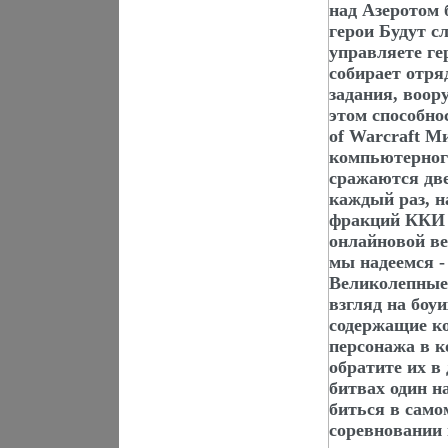
над Азеротом 
герои Будут с
управляете ге
собирает отря
задания, воор
этом способн
of Warcraft М
компьютерног
сражаются две 
каждый раз, н
фракций ККИ 
онлайновой в
мы надеемся -
Великолепные
взгляд на боу
содержащие к
персонажа в 
обратите их в
битвах один н
биться в сам
соревновании 