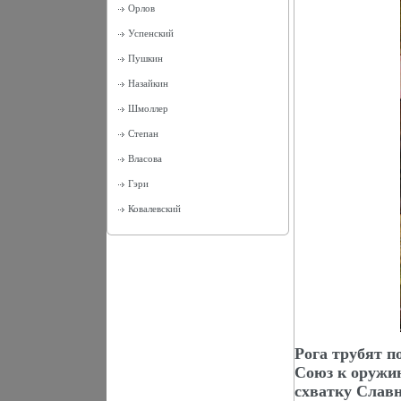
Орлов
Успенский
Пушкин
Назайкин
Шмоллер
Степан
Власова
Гэри
Ковалевский
Рога трубят 
Союз к оружи
схватку Славн