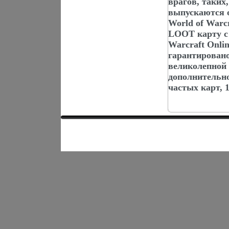
врагов, таких
выпускаются 
World of Warc
LOOT карту с 
Warcraft Onli
гарантировано
великолепной 
дополнительно
частых карт, 1