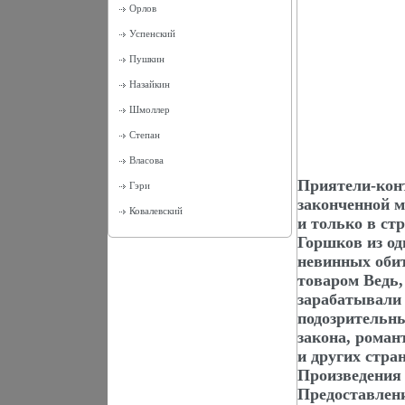
Орлов
Успенский
Пушкин
Назайкин
Шмоллер
Степан
Власова
Приятели-кон
Гэри
законченной м
Ковалевский
и только в ст
Горшков из од
невинных обит
товаром Ведь,
зарабатывали 
подозрительны
закона, роман
и других стра
Произведения
Предоставлен