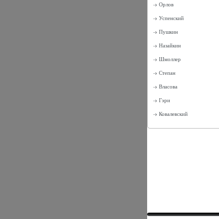
Орлов
Успенский
Пушкин
Назайкин
Шмоллер
Степан
Власова
Гэри
Ковалевский