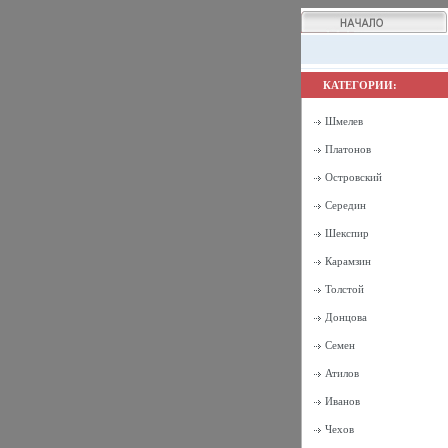
КАТЕГОРИИ:
Шмелев
Платонов
Островский
Середин
Шекспир
Карамзин
Толстой
Донцова
Семен
Атилов
Иванов
Чехов