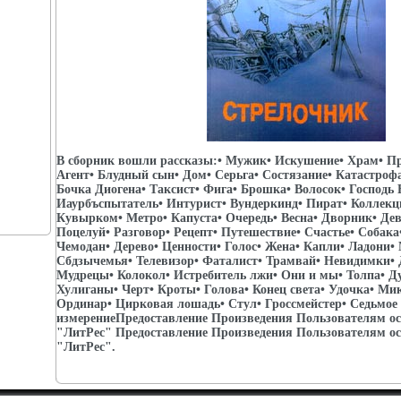
В сборник вошли рассказы:• Мужик• Искушение• Храм• Пр
Агент• Блудный сын• Дом• Серьга• Состязание• Катастро
Бочка Диогена• Таксист• Фига• Брошка• Волосок• Господь 
Иаурбъспытатель• Интурист• Вундеркинд• Пират• Коллекц
Кувырком• Метро• Капуста• Очередь• Весна• Дворник• Де
Поцелуй• Разговор• Рецепт• Путешествие• Счастье• Собака
Чемодан• Дерево• Ценности• Голос• Жена• Капли• Ладони•
Сбдзычемья• Телевизор• Фаталист• Трамвай• Невидимки• 
Мудрецы• Колокол• Истребитель лжи• Они и мы• Толпа• Ду
Хулиганы• Черт• Кроты• Голова• Конец света• Удочка• Ми
Ординар• Цирковая лошадь• Стул• Гроссмейстер• Седьмое
измерениеПредоставление Произведения Пользователям 
"ЛитРес" Предоставление Произведения Пользователям 
"ЛитРес".