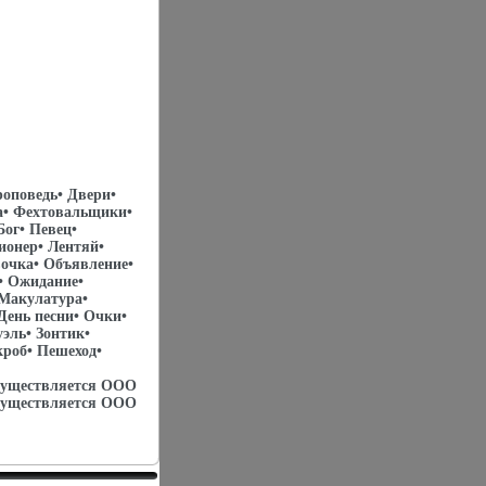
оповедь• Двери•
фа• Фехтовальщики•
Бог• Певец•
ионер• Лентяй•
вочка• Объявление•
• Ожидание•
 Макулатура•
День песни• Очки•
эль• Зонтик•
кроб• Пешеход•
осуществляется ООО
осуществляется ООО