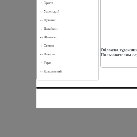
Орлов
Успенский
Пушкин
Назайкин
Шмоллер
Степан
Обложка художник
Власова
Пользователям ос
Гэри
Ковалевский