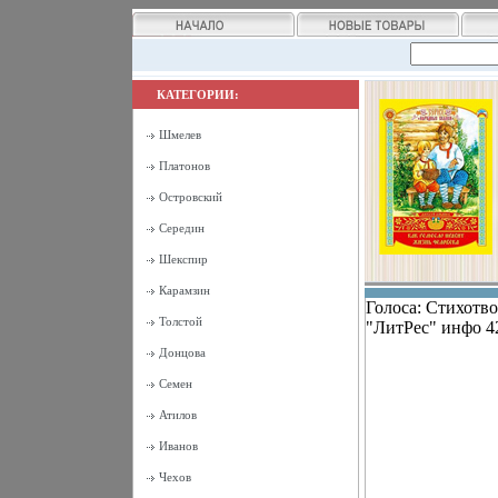
КАТЕГОРИИ:
Шмелев
Платонов
Островский
Середин
Шекспир
Карамзин
Голоса: Стихотв
Толстой
"ЛитРес" инфо 4
Донцова
Семен
Атилов
Иванов
Чехов